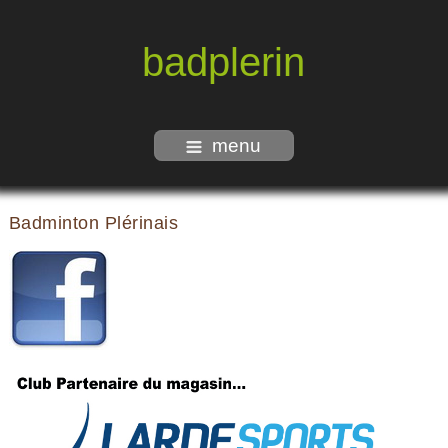
badplerin
menu
Badminton Plérinais