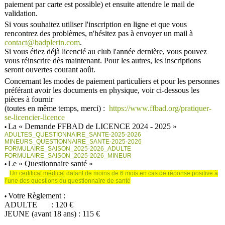
paiement par carte est possible) et ensuite attendre le mail de
validation.
Si vous souhaitez utiliser l'inscription en ligne et que vous
rencontrez des problèmes, n'hésitez pas à envoyer un mail à
contact@badplerin.com
.
Si vous étiez déjà licencié au club l'année dernière, vous pouvez
vous réinscrire dès maintenant. Pour les autres, les inscriptions
seront ouvertes courant août.
Concernant les modes de paiement particuliers et pour les personnes
préférant avoir les documents en physique, voir ci-dessous les
pièces à fournir
(toutes en même temps, merci) :
https://www.ffbad.org/pratiquer-
se-licencier-licence
La « Demande FFBAD de LICENCE 2024 - 2025 »
•
ADULTES_QUESTIONNAIRE_SANTE-2025-2026
MINEURS_QUESTIONNAIRE_SANTE-2025-2026
FORMULAIRE_SAISON_2025-2026_ADULTE
FORMULAIRE_SAISON_2025-2026_MINEUR
Le « Questionnaire santé »
•
Un
certificat médical
datant de moins de 6 mois en cas de réponse positive à
l’une des questions du questionnaire de santé
Votre Règlement :
•
ADULTE : 120 €
JEUNE (avant 18 ans) : 115 €