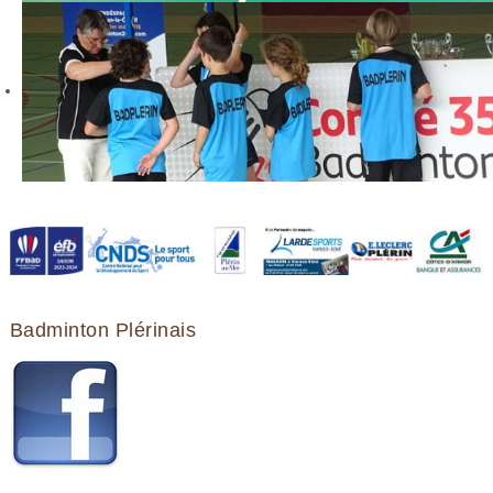
Badminton Plérinais