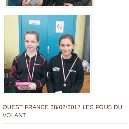
OUEST FRANCE 28/02/2017 LES FOUS DU
VOLANT