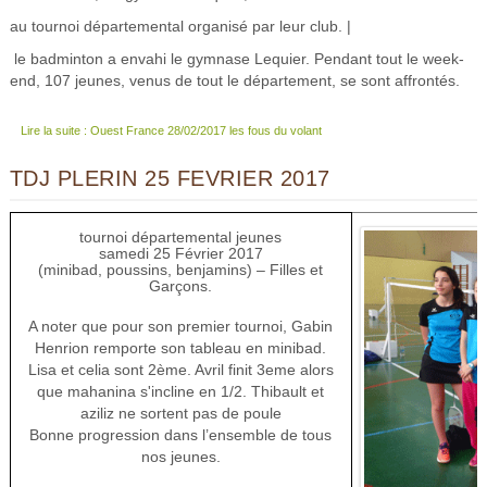
au tournoi départemental organisé par leur club. |
le badminton a envahi le gymnase Lequier. Pendant tout le week-
end, 107 jeunes, venus de tout le département, se sont affrontés.
Lire la suite : Ouest France 28/02/2017 les fous du volant
TDJ PLERIN 25 FEVRIER 2017
tournoi départemental jeunes
samedi 25 Février 2017
(minibad, poussins, benjamins) – Filles et
Garçons.
A noter que pour son premier tournoi, Gabin
Henrion remporte son tableau en minibad.
Lisa et celia sont 2ème. Avril finit 3eme alors
que mahanina s'incline en 1/2. Thibault et
aziliz ne sortent pas de poule
Bonne progression dans l’ensemble de tous
nos jeunes.